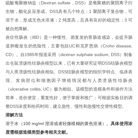
硫酸葡聚糖钠盐（Dextran sulfate，DSS）是葡聚糖的聚阴离子衍
生物，酯化反应形成。DSS具有几个特点：1 聚阴离子复合物，可
溶于水，形成无色水溶液；2 纯度高，且具有良好的稳定性；3 可
被自然降解。
炎症性肠炎（IBD）是一种慢性、易复发的胃肠道感染，会提升肠
道肿瘤发生的危险性，主要包括UC和克罗恩病（Crohn disease,
CD）。自1985年报道采用（dextran sulphate sodium, DSS）制备
出仓鼠溃疡性结肠炎模型以来，已有大量研究证明DSS结肠炎模型
与人类溃疡性结肠炎相似。DSS结肠炎模型的组织学特点、临床表
现、发病部位和细胞因子增殖情况都与人类溃疡性结肠炎
（ulcerative colitis, UC）极为相似。该模型的造模条件和操作方法
简单，造价便宜，重复性好，便于掌握和推广；可根据实验目的调
整DSS浓度和给药时间，建立急性、慢性和急慢性交替性模型。
溶解方法
溶于水（100 mg/ml 澄清或者轻微模糊的黄色溶液）。
具体使用浓
度需根据造模类型参考相关文献。