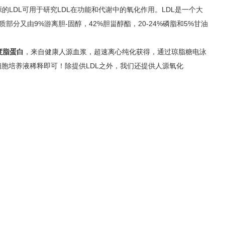
LDL可用于研究LDL在功能和代谢中的氧化作用。LDL是一个大
中脂质部分又由9%游离胆-固醇，42%胆甾醇酯，20-24%磷脂和5%甘油
度脂蛋白
，来自健康人源血浆，超速离心纯化获得，通过琼脂糖电泳
胞培养液稀释即可！除提供LDL之外，我们还提供人源氧化