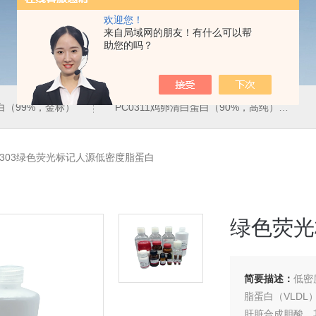
欢迎您！
来自局域网的朋友！有什么可以帮
助您的吗？
蛋白（99%，金标）
PC0311鸡卵清白蛋白（90%，高纯）
0303绿色荧光标记人源低密度脂蛋白
绿色荧光
简要描述：
低密度
脂蛋白（VLD
肝脏合成胆酸，