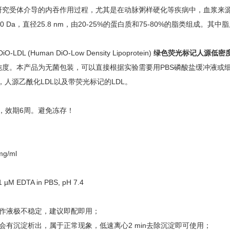
究受体介导的内吞作用过程，尤其是在动脉粥样硬化等疾病中，血浆来源的
0 Da，直径25.8 nm，由20-25%的蛋白质和75-80%的脂类组成。其
LDL (Human DiO-Low Density Lipoprotein)
绿色荧光标记人源低密
纯度。本产品为无菌包装，可以直接根据实验需要用PBS磷酸盐缓冲液或细
L），人源乙酰化LDL以及带荧光标记的LDL。
光，效期6周。避免冻存！
mg/ml
 µM EDTA in PBS, pH 7.4
工作液极不稳定，建议即配即用；
会有沉淀析出，属于正常现象，低速离心2 min去除沉淀即可使用；