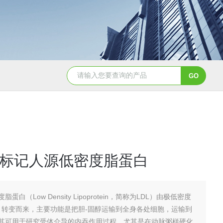
PC0310鸡卵清白蛋白（80%，BR）
KD1096乙酰化牛血清白
标记人源低密度脂蛋白
脂蛋白（Low Density Lipoprotein，简称为LDL）由极低密度
L）转变而来，主要功能是把胆-固醇运输到全身各处细胞，运输到
其可用于研究受体介导的内吞作用过程，尤其是在动脉粥样硬化