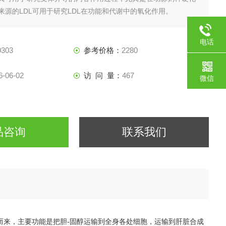
来源的LDL可用于研究LDL在功能和代谢中的氧化作用。
电话
303
参考价格：
2280
187217
6-06-02
访 问 量：
467
微信
品咨询
联系我们
LDL）转变而来，主要功能是把胆-固醇运输到全身各处细胞，运输到肝脏合成