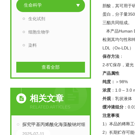
生命科学
胆酸，其可用于研
蛋白，分子量350
生化试剂
三酯共同组成。
本产品Human DiO-
细胞生物学
检测其均匀性和
染料
LDL（Ox-LD
保存方法
：
2-8℃保存，避
查看全部
产品属性
纯度：
＞98%
浓度
：1.0 – 3.0 
相关文章
外观
：乳状液体
RELATED ARTICLES
缓冲液组分
：0.01
注意事项
1）本品的稀释
探究甲基丙烯酰化海藻酸钠对细胞相容性的影响
2）长期贮存可能
2025-07-11