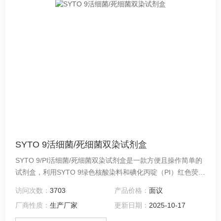
SYTO 9活细菌/死细菌双染试剂盒
SYTO 9/PI活细菌/死细菌双染试剂盒是一款方便且操作简单的
试剂盒，利用SYTO 9绿色核酸染料和碘化丙啶（PI）红色荧光
核酸染料来进行细菌活力的检测，适用于大量的细菌种属，包
访问次数：
3703
产品价格：
面议
括蜡样芽孢杆菌、枯草芽孢杆菌、产气荚膜杆菌、大肠杆菌、
厂商性质：
生产厂家
更新日期：
2025-10-17
肺炎克雷伯氏菌、草分枝杆菌、绿脓杆菌、Staphylococcus
aureus、奥拉尼堡沙门氏菌、宋内志贺氏菌等。