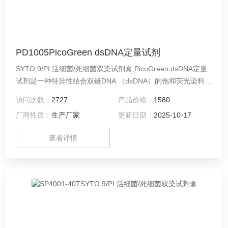
PD1005PicoGreen dsDNA定量试剂
SYTO 9/PI 活细菌/死细菌双染试剂盒,PicoGreen dsDNA定量
试剂是一种特异性结合双链DNA （dsDNA）的饱和荧光染料，
激发波长为480 nm，发射波长为520 nm，与大多数荧光计和
访问次数：
2727
产品价格：
1580
荧光酶标仪兼容。PicoGreen仅与dsDNA结合后才发出荧光，
厂商性质：
生产厂家
更新日期：
2025-10-17
不受核苷酸和单链核酸的影响，产生的荧光强度与dsDNA浓度
成正比，且无序列依赖性，非常适合于dsDNA的定量检测。
查看详情