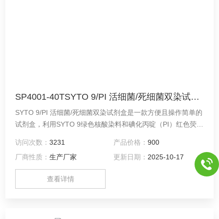
SP4001-40TSYTO 9/PI 活细菌/死细菌双染试剂盒
SYTO 9/PI 活细菌/死细菌双染试剂盒是一款方便且操作简单的
试剂盒，利用SYTO 9绿色核酸染料和碘化丙啶（PI）红色荧光
核酸染料来进行细菌活力的检测，适用于大量的细菌种属，包
访问次数：
3231
产品价格：
900
括蜡样芽孢杆菌、枯草芽孢杆菌、产气荚膜杆菌、大肠杆菌、
厂商性质：
生产厂家
更新日期：
2025-10-17
肺炎克雷伯氏菌、草分枝杆菌、绿脓杆菌、Staphylococcus
aureus、奥拉尼堡沙门氏菌、宋内志贺氏菌等。
查看详情