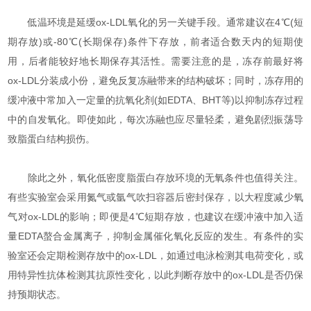
低温环境是延缓ox-LDL氧化的另一关键手段。通常建议在4℃(短
期存放)或-80℃(长期保存)条件下存放，前者适合数天内的短期使
用，后者能较好地长期保存其活性。需要注意的是，冻存前最好将
ox-LDL分装成小份，避免反复冻融带来的结构破坏；同时，冻存用的
缓冲液中常加入一定量的抗氧化剂(如EDTA、BHT等)以抑制冻存过程
中的自发氧化。即使如此，每次冻融也应尽量轻柔，避免剧烈振荡导
致脂蛋白结构损伤。
除此之外，氧化低密度脂蛋白存放环境的无氧条件也值得关注。
有些实验室会采用氮气或氩气吹扫容器后密封保存，以大程度减少氧
气对ox-LDL的影响；即便是4℃短期存放，也建议在缓冲液中加入适
量EDTA螯合金属离子，抑制金属催化氧化反应的发生。有条件的实
验室还会定期检测存放中的ox-LDL，如通过电泳检测其电荷变化，或
用特异性抗体检测其抗原性变化，以此判断存放中的ox-LDL是否仍保
持预期状态。