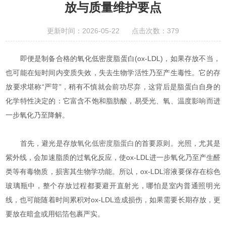
放与质量维护要点
更新时间：2026-05-22 点击次数：379
即便是制备合格的氧化低密度脂蛋白(ox-LDL)，如果存放不当，
也可能在短时间内变质失效，失去生物学活性乃至产生毒性。它的存
放要求堪称“严苛”，稍有不慎就会前功尽弃，这背后是脂蛋白自身的
化学特性决定的：它富含不饱和脂肪酸，易受光、氧、温度影响而进
一步氧化乃至降解。
首先，避光是存放
氧化低密度脂蛋白
的首要原则。光照，尤其是
紫外线，会加速脂质的过氧化反应，使ox-LDL进一步氧化乃至产生醛
类等有毒物质，损害其生物学功能。所以，ox-LDL溶液要保存在棕色
玻璃瓶中，整个存放过程都要避开直射光，哪怕是室内普通照明光
线，也可能随着时间累积对ox-LDL造成损伤，如果需要长期存放，更
要放在暗盒或用铝箔包裹严实。