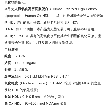
氧化物酶催化。
本品为
人源氧化高密度脂蛋白
（Human Oxidized High Density
Lipoprotein，Human Ox-HDL），是由过度铜离子介导人血浆来源
的 HDL 进行的氧化修饰。新鲜血浆经检测为 HCV，
HBsAg 和 HIV 阴性。本产品为无菌包装，可以直接稀释使用。
本 High Ox-HDL 具有的高氧化水平使其产生明显的氧化应激，能
够用来诱导细胞凋亡，以及建立细胞损伤模型。
产品属性
纯度
：＞98%
浓度
：1.0-2.0 mg/ml
外观
：乳状液体
缓冲液组分
：0.01 µM EDTA in PBS, pH 7.4
氧化程度（
Oxidized Level
）
：TBARS 检测（根据 MDA 的含量
反映 HDL 的氧化程度）
起始
HDL
：
0.1~0.5 nmol MDA/mg 蛋白；
高
Ox-HDL
：90~100 nmol MDA/mg 蛋白