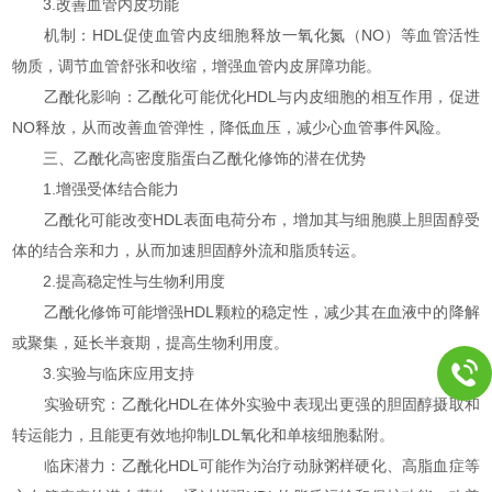
3.改善血管内皮功能
机制：HDL促使血管内皮细胞释放一氧化氮（NO）等血管活性
物质，调节血管舒张和收缩，增强血管内皮屏障功能。
乙酰化影响：乙酰化可能优化HDL与内皮细胞的相互作用，促进
NO释放，从而改善血管弹性，降低血压，减少心血管事件风险。
三、乙酰化高密度脂蛋白乙酰化修饰的潜在优势
1.增强受体结合能力
乙酰化可能改变HDL表面电荷分布，增加其与细胞膜上胆固醇受
体的结合亲和力，从而加速胆固醇外流和脂质转运。
2.提高稳定性与生物利用度
乙酰化修饰可能增强HDL颗粒的稳定性，减少其在血液中的降解
或聚集，延长半衰期，提高生物利用度。
3.实验与临床应用支持
实验研究：乙酰化HDL在体外实验中表现出更强的胆固醇摄取和
转运能力，且能更有效地抑制LDL氧化和单核细胞黏附。
临床潜力：乙酰化HDL可能作为治疗动脉粥样硬化、高脂血症等