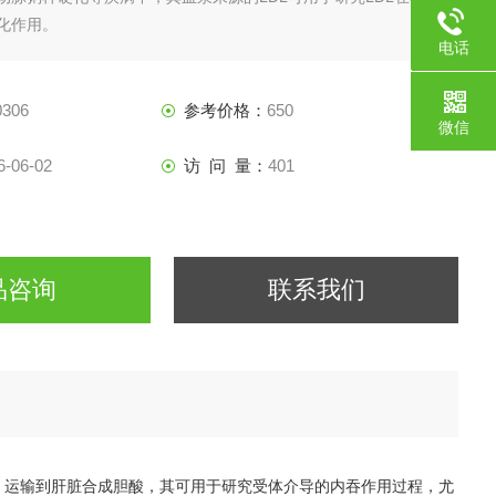
化作用。
电话
187217
306
参考价格：
650
微信
6-06-02
访 问 量：
401
品咨询
联系我们
胞，运输到肝脏合成胆酸，其可用于研究受体介导的内吞作用过程，尤