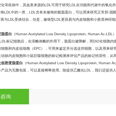
化等疾病中，其血浆来源的LDL可用于研究LDL在功能和代谢中的氧化
修饰LDL中的一类，LDL含有未修饰的载脂蛋白，可以用来研究正常胆-
再与LDL受体结合，但是，修饰型LDL更容易与内皮细胞和小胶质神经细胞的“
度脂蛋白
（Human Acetylated Low Density Lipoprotein, Human
Ac-LDL标记细胞后，在溶酶体酶的作用下，脂蛋白被降解，而DiO在细
细胞和内皮祖细胞（EPC），可用来鉴定并分选这些细胞，以及用来研究不同
大动脉内皮细胞和小鼠巨噬细胞的标记检测来评估产品的标记特异性，从
化低密度脂蛋白
（Human Acetylated Low Density Lipoprotein, H
产品为无菌包装，可以直接稀释使用。除提供乙酰化LDL，我们还提供人源氧
品咨询