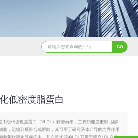
PC0310鸡卵清白蛋白（80%，BR）
KD1096乙酰化牛血清白
化低密度脂蛋白
L是由极低密度脂蛋白（VLDL）转变而来，主要功能是把胆-固醇
细胞，运输到肝脏合成胆酸，其可用于研究受体介导的内吞作用
动脉粥样硬化等疾病中，其血浆来源的LDL可用于研究LDL在功