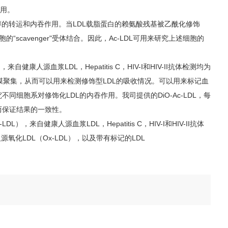
作用。
固醇的转运和内吞作用。当LDL载脂蛋白的赖氨酸残基被乙酰化修饰
scavenger"受体结合。因此，Ac-LDL可用来研究上述细胞的
 Ac-LDL），来自健康人源血浆LDL，Hepatitis C，HIV-I和HIV-II抗体检测均为
胞内膜聚集，从而可以用来检测修饰型LDL的吸收情况。可以用来标记血
细胞系对修饰化LDL的内吞作用。我司提供的DiO-Ac-LDL，每
而保证结果的一致性。
uman Ac-LDL），来自健康人源血浆LDL，Hepatitis C，HIV-I和HIV-II抗体
化LDL（Ox-LDL），以及带有标记的LDL