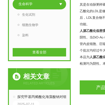
生命科学
其是在动脉粥样硬
乙酰化的LDL是
生化试剂
后，LDL复合物不
功能。
细胞生物学
人源乙酰化低密
染料
阴性。当DiO-
管内皮细胞、巨噬
个批次均经过牛
查看全部
本品为
人源乙酰
检测均为阴性。本
相关文章
RELATED ARTICLES
产
探究甲基丙烯酰化海藻酸钠对细胞相容性的影响
2025-07-11