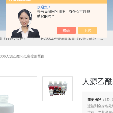
欢迎您！
来自局域网的朋友！有什么可以帮
助您的吗？
蛋白（99%，金标）
PC0311鸡卵清白蛋白（90%，高纯）
0306人源乙酰化低密度脂蛋白
人源乙酰
简要描述：
LD
运输到全身各处
过程，尤其是在