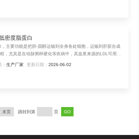
化低密度脂蛋白
而来，主要功能是把胆-固醇运输到全身各处细胞，运输到肝脏合成
程，尤其是在动脉粥样硬化等疾病中，其血浆来源的LDL可用于
质：
生产厂家
更新日期：
2026-06-02
末页
跳转到第
页