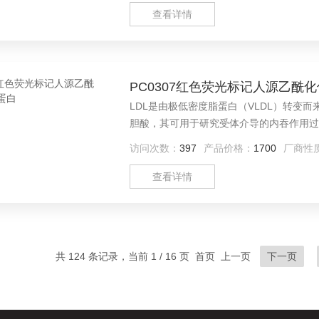
查看详情
PC0307红色荧光标记人源乙酰
LDL是由极低密度脂蛋白（VLDL）转变
胆酸，其可用于研究受体介导的内吞作用过
研究LDL在功能和代谢中的氧化作用。
访问次数：
397
产品价格：
1700
厂商性
查看详情
共 124 条记录，当前 1 / 16 页 首页 上一页
下一页