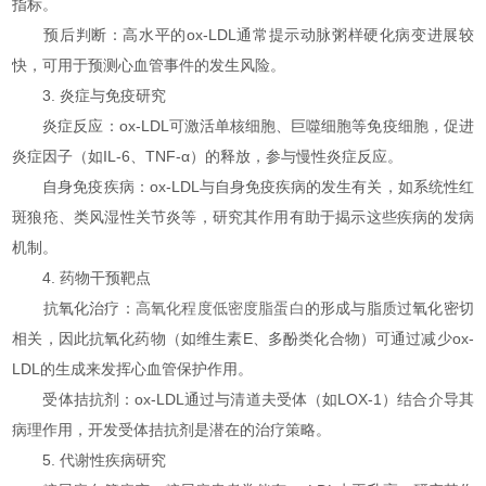
指标。
预后判断：高水平的ox-LDL通常提示动脉粥样硬化病变进展较
快，可用于预测心血管事件的发生风险。
3. 炎症与免疫研究
炎症反应：ox-LDL可激活单核细胞、巨噬细胞等免疫细胞，促进
炎症因子（如IL-6、TNF-α）的释放，参与慢性炎症反应。
自身免疫疾病：ox-LDL与自身免疫疾病的发生有关，如系统性红
斑狼疮、类风湿性关节炎等，研究其作用有助于揭示这些疾病的发病
机制。
4. 药物干预靶点
抗氧化治疗：
高氧化程度低密度脂蛋白
的形成与脂质过氧化密切
相关，因此抗氧化药物（如维生素E、多酚类化合物）可通过减少ox-
LDL的生成来发挥心血管保护作用。
受体拮抗剂：ox-LDL通过与清道夫受体（如LOX-1）结合介导其
病理作用，开发受体拮抗剂是潜在的治疗策略。
5. 代谢性疾病研究