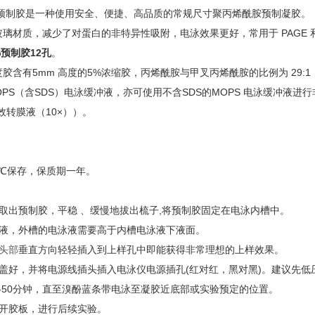
GE预制胶是一种使用安全、便捷、高品质的常规尺寸聚丙烯酰胺预制凝胶。
璃材质，减少了对蛋白的非特异性吸附，电泳效果更好，常用于 PAGE 和 W
6%预制胶12孔
。
含有5mm 高度的5%浓缩胶，丙烯酰胺与甲叉丙烯酰胺的比例为 29:1， 凝
OPS（含SDS）电泳缓冲液，亦可使用不含SDS的MOPS 电泳缓冲
效转膜液（10×））。
8℃保存，保质期一年。
取出预制胶，平稳 、缓慢地拔出梳子,将预制胶固定在电泳内槽中。
泳液，外槽的电泳液需要高于内槽电泳液下液面。
头部
垂直方向轻轻插入到上样孔中即能获得非常理想的上样效果。
盖好，并将电源线插头插入电泳仪电源插孔(红对红，黑对黑)。建议先低压 80V
25-50分钟，直至溴酚蓝条带电泳至凝胶近底部或实验预定的位置。
撬开胶板，进行后续实验。