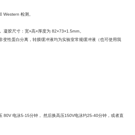
estern 检测。
胶尺寸：宽×高×厚度为 82×73×1.5mm。
液进行非变性蛋白分离，转膜缓冲液均为实验室常规缓冲液（也可使用我
 电泳5-15分钟， 然后换高压150V电泳约25-40分钟，或者直