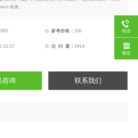
stern 检测。
6%预制胶12孔。
005
参考价格：
150
电话
187217
5-10-17
访 问 量：
2414
微信
品咨询
联系我们