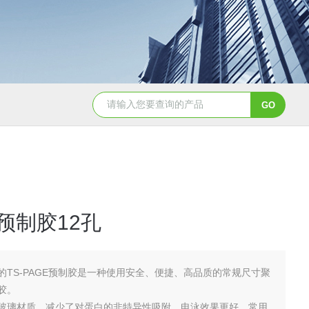
PC0310鸡卵清白蛋白（80%，BR）
KD1096乙酰化牛血清白
%预制胶12孔
的TS-PAGE预制胶是一种使用安全、便捷、高品质的常规尺寸聚
胶。
玻璃材质，减少了对蛋白的非特异性吸附，电泳效果更好，常用