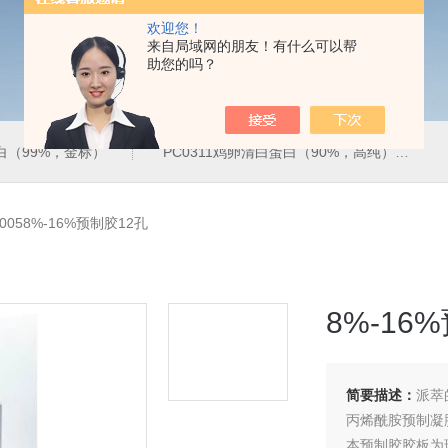
欢迎您！
来自局域网的朋友！有什么可以帮
助您的吗？
蛋白（99%，金标）
PC0311鸡卵清白蛋白（90%，高纯）
Z0058%-16%预制胶12孔
8%-16
简要描述：
派萃
丙烯酰胺预制凝
本预制胶胶板为