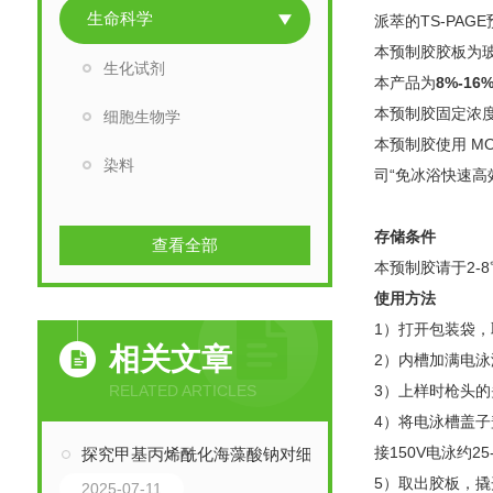
生命科学
派萃的TS-PA
本预制胶胶板为玻
生化试剂
本产品为
8%-1
本预制胶固定浓度胶
细胞生物学
本预制胶使用 M
染料
司“免冰浴快速高
存储条件
查看全部
本预制胶请于2-
使用方法
1）打开包装袋，
相关文章
2）内槽加满电
RELATED ARTICLES
3）上样时枪头的
4）将电泳槽盖子
接150V电泳约
探究甲基丙烯酰化海藻酸钠对细胞相容性的影响
5）取出胶板，
2025-07-11