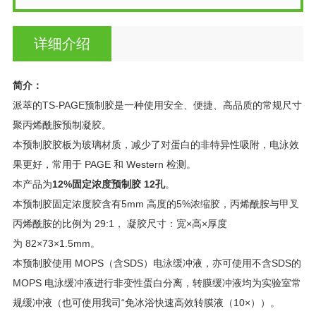
详细介绍
简介：
派萃的TS-PAGE预制胶是一种使用安全、便捷、高品质的常规尺寸
聚丙烯酰胺预制凝胶。
本预制胶胶板为玻璃材质，减少了对蛋白的非特异性吸附，电泳效
果更好，常用于 PAGE 和 Western 检测。
本产品为
12%固定浓度预制胶 12孔
。
本预制胶固定浓度胶含有5mm 高度的5%浓缩胶，丙烯酰胺与甲叉
丙烯酰胺的比例为 29:1， 凝胶尺寸：宽×高×厚度
为 82×73×1.5mm。
本预制胶使用 MOPS（含SDS）电泳缓冲液，亦可使用不含SDS的
MOPS 电泳缓冲液进行非变性蛋白分离，转膜缓冲液均为实验室常
规缓冲液（也可使用我司“免冰浴快速高效转膜液（10×））。