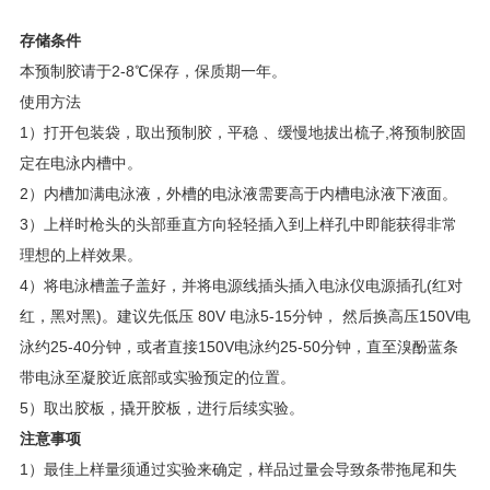
存储条件
本预制胶请于2-8℃保存，保质期一年。
使用方法
1）打开包装袋，取出预制胶，平稳 、缓慢地拔出梳子,将预制胶固
定在电泳内槽中。
2）内槽加满电泳液，外槽的电泳液需要高于内槽电泳液下液面。
3）上样时枪头的头部垂直方向轻轻插入到上样孔中即能获得非常
理想的上样效果。
4）将电泳槽盖子盖好，并将电源线插头插入电泳仪电源插孔(红对
红，黑对黑)。建议先低压 80V 电泳5-15分钟， 然后换高压150V电
泳约25-40分钟，或者直接150V电泳约25-50分钟，直至溴酚蓝条
带电泳至凝胶近底部或实验预定的位置。
5）取出胶板，撬开胶板，进行后续实验。
注意事项
1）最佳上样量须通过实验来确定，样品过量会导致条带拖尾和失