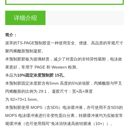
详细介绍
简介：
派萃的TS-PAGE预制胶是一种使用安全、便捷、高品质的常规尺寸
聚丙烯酰胺预制凝胶。
本预制胶胶板为玻璃材质，减少了对蛋白的非特异性吸附，电泳效
果更好，常用于 PAGE 和 Western 检测。
本品为
10%固定浓度预制胶 15孔
。
本预制胶固定浓度胶含有5mm 高度的5%浓缩胶，丙烯酰胺与甲叉
丙烯酰胺的比例为 29:1， 凝胶尺寸：宽×高×厚度
为 82×73×1.5mm。
本预制胶使用 MOPS（含SDS）电泳缓冲液，亦可使用不含SDS的
MOPS 电泳缓冲液进行非变性蛋白分离，转膜缓冲液均为实验室常
规缓冲液（也可使用我司“免冰浴快速高效转膜液（10×））。