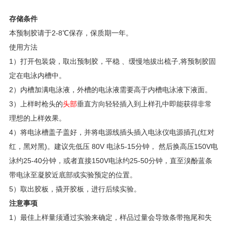
存储条件
本预制胶请于2-8℃保存，保质期一年。
使用方法
1）打开包装袋，取出预制胶，平稳 、缓慢地拔出梳子,将预制胶固
定在电泳内槽中。
2）内槽加满电泳液，外槽的电泳液需要高于内槽电泳液下液面。
3）上样时枪头的
头部
垂直方向轻轻插入到上样孔中即能获得非常
理想的上样效果。
4）将电泳槽盖子盖好，并将电源线插头插入电泳仪电源插孔(红对
红，黑对黑)。建议先低压 80V 电泳5-15分钟， 然后换高压150V电
泳约25-40分钟，或者直接150V电泳约25-50分钟，直至溴酚蓝条
带电泳至凝胶近底部或实验预定的位置。
5）取出胶板，撬开胶板，进行后续实验。
注意事项
1）最佳上样量须通过实验来确定，样品过量会导致条带拖尾和失