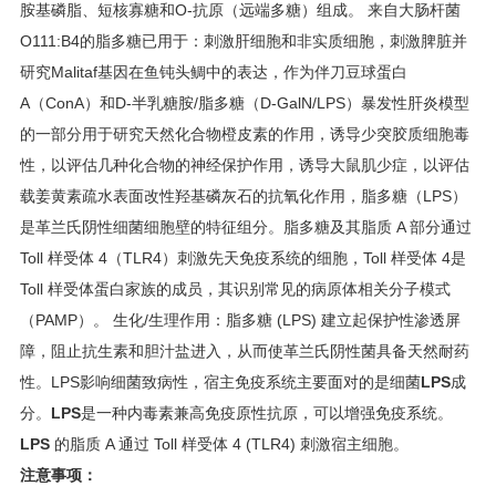
胺基磷脂、短核寡糖和O-抗原（远端多糖）组成。 来自大肠杆菌
O111:B4的脂多糖已用于：刺激肝细胞和非实质细胞，刺激脾脏并
研究Malitaf基因在鱼钝头鲷中的表达，作为伴刀豆球蛋白
A（ConA）和D-半乳糖胺/脂多糖（D-GalN/LPS）暴发性肝炎模型
的一部分用于研究天然化合物橙皮素的作用，诱导少突胶质细胞毒
性，以评估几种化合物的神经保护作用，诱导大鼠肌少症，以评估
载姜黄素疏水表面改性羟基磷灰石的抗氧化作用，脂多糖（LPS）
是革兰氏阴性细菌细胞壁的特征组分。脂多糖及其脂质 A 部分通过
Toll 样受体 4（TLR4）刺激先天免疫系统的细胞，Toll 样受体 4是
Toll 样受体蛋白家族的成员，其识别常见的病原体相关分子模式
（PAMP）。 生化/生理作用：脂多糖 (LPS) 建立起保护性渗透屏
障，阻止抗生素和胆汁盐进入，从而使革兰氏阴性菌具备天然耐药
性。LPS影响细菌致病性，宿主免疫系统主要面对的是细菌
LPS
成
分。
LPS
是一种内毒素兼高免疫原性抗原，可以增强免疫系统。
LPS
的脂质 A 通过 Toll 样受体 4 (TLR4) 刺激宿主细胞。
注意事项：