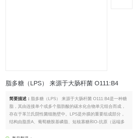
脂多糖（LPS） 来源于大肠杆菌 O111:B4
简要描述：
脂多糖（LPS） 来源于大肠杆菌 O111:B4是一种糖
脂，其由连接单个或多个脂肪酸的碳水化合物单元组合而成，
存在于革兰氏阴性菌细胞壁中。LPS是外膜的重要组成部分，
结构由脂质A、葡萄糖胺基磷脂、短核寡糖和O-抗原（远端多
糖）组成。 来自大肠杆菌O111:B4。