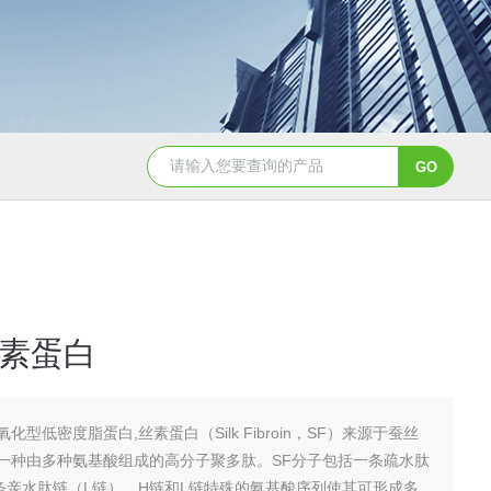
PC0310鸡卵清白蛋白（80%，BR）
KD1096乙酰化牛血清白
素蛋白
氧化型低密度脂蛋白,丝素蛋白（Silk Fibroin，SF）来源于蚕丝
一种由多种氨基酸组成的高分子聚多肽。SF分子包括一条疏水肽
条亲水肽链（L链）。H链和L链特殊的氨基酸序列使其可形成多