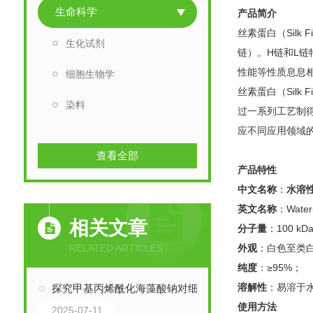
生命科学
产品简介
丝素蛋白（Sil
生化试剂
链）。H链和L
性能等性质息息
细胞生物学
丝素蛋白（Sil
染料
过一系列工艺制得
应不同应用领域
查看全部
产品特性
中文名称
：
水溶
英文名称
：Water-
相关文章
分子量
：100 kDa
RELATED ARTICLES
外观
：白色至类
纯度
：≥95%；
溶解性
：易溶于
探究甲基丙烯酰化海藻酸钠对细胞相容性的影响
使用方法
2025-07-11