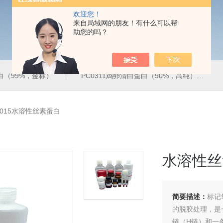
欢迎您！
来自局域网的朋友！有什么可以帮
助您的吗？
蛋白（99%，金标）
PC0311鸡卵清白蛋白（90%，高纯）
4015水溶性丝素蛋白
水溶性丝
简要描述：
标记
的脱胶处理，是
链（H链）和一