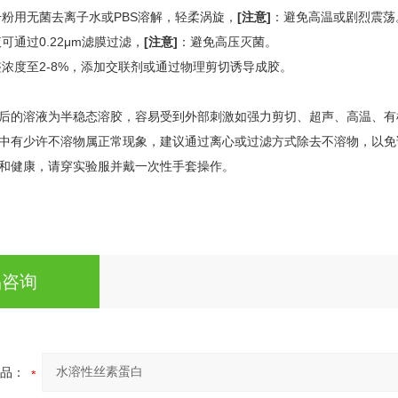
干粉用无菌去离子水或PBS溶解，轻柔涡旋，
[注意]
：避免高温或剧烈震荡
可通过0.22μm滤膜过滤，
[注意]
：避免高压灭菌。
整浓度至2-8%，添加交联剂或通过物理剪切诱导成胶。
解后的溶液为半稳态溶胶，容易受到外部刺激如强力剪切、超声、高温、
液中有少许不溶物属正常现象，建议通过离心或过滤方式除去不溶物，以免
全和健康，请穿实验服并戴一次性手套操作。
品咨询
品：