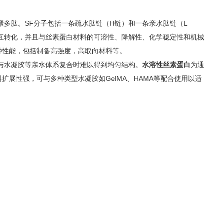
分子聚多肽。SF分子包括一条疏水肽链（H链）和一条亲水肽链（L
互转化，并且与丝素蛋白材料的可溶性、降解性、化学稳定性和机械
种性能，包括制备高强度，高取向材料等。
性使其与水凝胶等亲水体系复合时难以得到均匀结构。
水溶性丝素蛋白
为通
展性强，可与多种类型水凝胶如GelMA、HAMA等配合使用以适