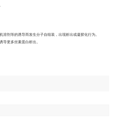
。
有机溶剂等的诱导而发生分子自组装，出现析出或凝胶化行为。
诱导更多丝素蛋白析出。