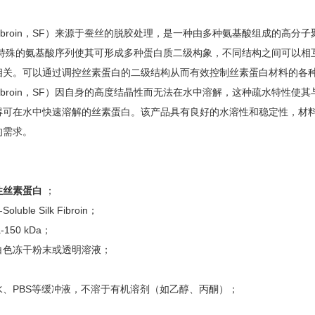
k Fibroin，SF）来源于蚕丝的脱胶处理，是一种由多种氨基酸组成的高
链特殊的氨基酸序列使其可形成多种蛋白质二级构象，不同结构之间可以相
相关。可以通过调控丝素蛋白的二级结构从而有效控制丝素蛋白材料的各
k Fibroin，SF）因自身的高度结晶性而无法在水中溶解，这种疏水特
可在水中快速溶解的丝素蛋白。该产品具有良好的水溶性和稳定性，材料扩
的需求。
性丝素蛋白
；
Soluble Silk Fibroin；
-150 kDa；
白色冻干粉末或透明溶液；
水、PBS等缓冲液，不溶于有机溶剂（如乙醇、丙酮）；