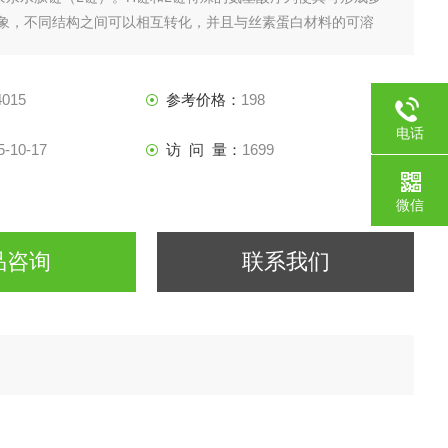
象，不同结构之间可以相互转化，并且与丝素蛋白材料的可溶
学稳定性和机械性能等性质息息相关。本品为水溶性丝素蛋白。
015
参考价格：
198
电话
5-10-17
访 问 量：
1699
187217
微信
品咨询
联系我们