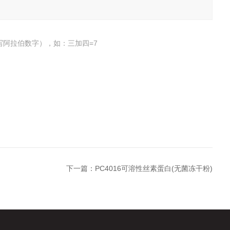
写阿拉伯数字），如：三加四=7
下一篇：
PC4016可溶性丝素蛋白(无菌冻干粉)