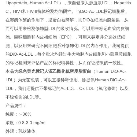
Lipoprotein, Human Ac-LDL），来自健康人源血浆LDL，Hepatitis
C，HIV-I和HIV-II抗体检测均为阴性。当DiO-Ac-LDL标记细胞后，
在溶酶体酶的作用下，脂蛋白被降解，而DiO在细胞内膜聚集，从
而可以用来检测修饰型LDL的吸收情况。可以用来标记血管内皮细
胞、巨噬细胞和内皮祖细胞（EPC），可用来鉴定并分选这些细
胞，以及用来研究不同细胞系对修饰化LDL的内吞作用。我司提供
的DiO-Ac-LDL，每个批次均经过牛大动脉内皮细胞和小鼠巨噬细胞
的标记检测来评估产品的标记特异性，从而保证结果的一致性。
本品为
绿色荧光标记人源乙酰化低密度脂蛋白
（Human DiO-Ac-
LDL）为无菌包装，可以直接稀释使用。除提供Human DiO-Ac-
LDL，我们还提供不带标记的Ac-LDL，Ox-LDL（氧化修饰）以及
不经修饰的LDL等。
产品属性：
纯度：＞98%
浓度：0.8-3.0 mg/ml
外观：乳状液体