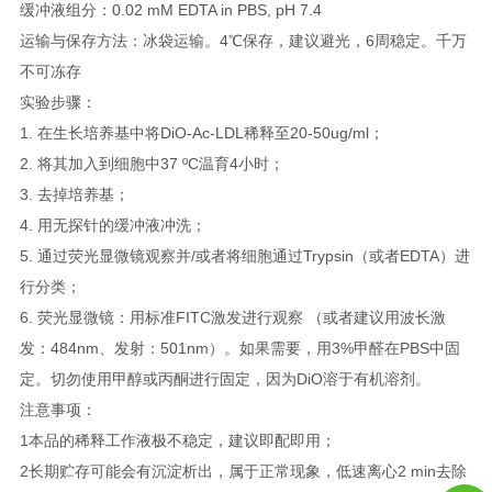
缓冲液组分：0.02 mM EDTA in PBS, pH 7.4
运输与保存方法：冰袋运输。4℃保存，建议避光，6周稳定。千万
不可冻存
实验步骤：
1. 在生长培养基中将DiO-Ac-LDL稀释至20-50ug/ml；
2. 将其加入到细胞中37 ºC温育4小时；
3. 去掉培养基；
4. 用无探针的缓冲液冲洗；
5. 通过荧光显微镜观察并/或者将细胞通过Trypsin（或者EDTA）进
行分类；
6. 荧光显微镜：用标准FITC激发进行观察 （或者建议用波长激
发：484nm、发射：501nm）。如果需要，用3%甲醛在PBS中固
定。切勿使用甲醇或丙酮进行固定，因为DiO溶于有机溶剂。
注意事项：
1本品的稀释工作液极不稳定，建议即配即用；
2长期贮存可能会有沉淀析出，属于正常现象，低速离心2 min去除