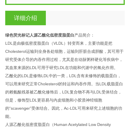
详细介绍
绿色荧光标记人源乙酰化低密度脂蛋白
产品简介：
LDL是由极低密度脂蛋白（VLDL）转变而来，主要功能是把
Cholesterol运输到全身各处细胞，运输到肝脏合成胆酸，其可用于
研究受体介导的内吞作用过程，尤其是在动脉粥样硬化等疾病中，
其血浆来源的LDL可用于研究LDL在功能和代谢中的氧化作用。
乙酰化的LDL是修饰LDL中的一类，LDL含有未修饰的载脂蛋白，
可以用来研究正常Cholesterol的转运和内吞作用。当LDL载脂蛋白
的赖氨酸残基被乙酰化修饰后，LDL复合物不再与LDL受体结合，
但是，修饰型LDL更容易与内皮细胞和小胶质神经细胞
的“scavenger”受体结合。因此，Ac-LDL可用来研究上述细胞的功
能。
人源乙酰化低密度脂蛋白（Human Acetylated Low Density