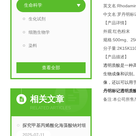
生命科学
英文名:Rhodamine
中文名:罗丹明标
生化试剂
【产品详情】
外观:红色粉末
细胞生物学
规格:500mg、2
染料
分子量:2K15K110
【产品描述】
透明质酸是一种
查看全部
生物成像和识别
像，还以可以用
丹明标记透明质酸（
相关文章
备注:本公司所售
RELATED ARTICLES
探究甲基丙烯酰化海藻酸钠对细胞相容性的影响
2025-07-11