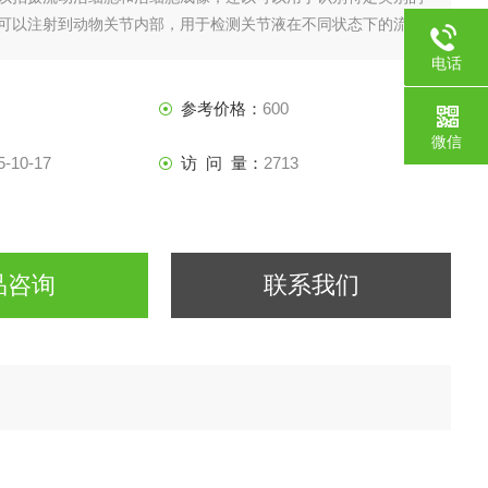
B还可以注射到动物关节内部，用于检测关节液在不同状态下的流动
-RB还可以用于植物发育和细胞壁分析。
电话
187217
参考价格：
600
微信
5-10-17
访 问 量：
2713
品咨询
联系我们