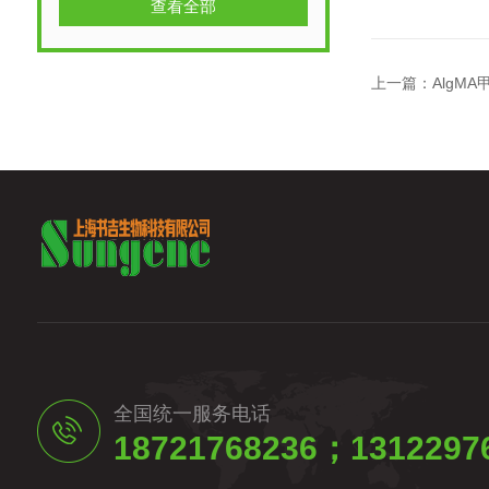
查看全部
上一篇：
AlgM
全国统一服务电话
18721768236；1312297