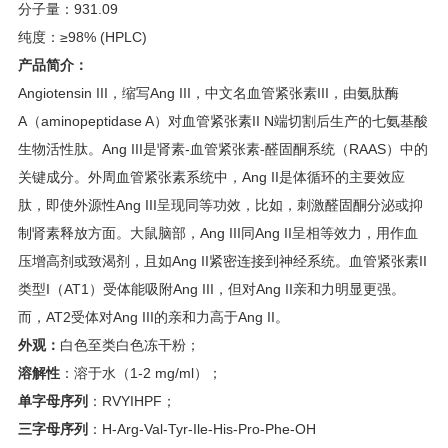
分子量：931.09
纯度：≥98% (HPLC)
产品简介：
Angiotensin III，缩写Ang III，中文名血管紧张素III，由氨肽酶
A（aminopeptidase A）对血管紧张素II N端切割后生产的七氨基酸
生物活性肽。Ang III是肾素-血管紧张素-醛固酮系统（RAAS）中的
关键成分。外周血管紧张素系统中，Ang II是体循环的主要效应
肽，即使外源性Ang III呈现同等功效，比如，刺激醛固酮分泌或抑
制肾素释放方面。大鼠脑部，Ang III同Ang II呈相等效力，用作血
压增高剂或致渴剂，且如Ang II紧密连接到神经系统。血管紧张素II
类型I（AT1）受体能吸附Ang III，但对Ang II亲和力明显更强。
而，AT2受体对Ang III的亲和力高于Ang II。
外观：
白色至类白色冻干粉；
溶解性
：溶于水（1-2 mg/ml）；
单字母序列
：RVYIHPF；
三字母序列
：H-Arg-Val-Tyr-Ile-His-Pro-Phe-OH