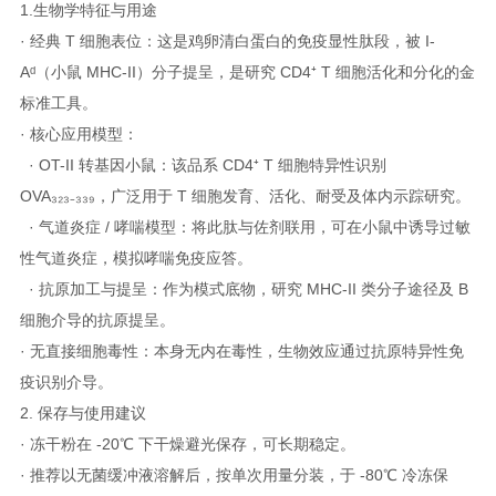
1.生物学特征与用途
· 经典 T 细胞表位：这是鸡卵清白蛋白的免疫显性肽段，被 I-
Aᵈ（小鼠 MHC-II）分子提呈，是研究 CD4⁺ T 细胞活化和分化的金
标准工具。
· 核心应用模型：
· OT-II 转基因小鼠：该品系 CD4⁺ T 细胞特异性识别
OVA₃₂₃₋₃₃₉，广泛用于 T 细胞发育、活化、耐受及体内示踪研究。
· 气道炎症 / 哮喘模型：将此肽与佐剂联用，可在小鼠中诱导过敏
性气道炎症，模拟哮喘免疫应答。
· 抗原加工与提呈：作为模式底物，研究 MHC-II 类分子途径及 B
细胞介导的抗原提呈。
· 无直接细胞毒性：本身无内在毒性，生物效应通过抗原特异性免
疫识别介导。
2. 保存与使用建议
· 冻干粉在 -20℃ 下干燥避光保存，可长期稳定。
· 推荐以无菌缓冲液溶解后，按单次用量分装，于 -80℃ 冷冻保