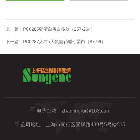
上一篇：
PC0285卵清白蛋白多肽（257-264）
下一篇：
PC0287人/牛/大鼠髓鞘碱性蛋白（87-99）
电子邮箱：
zhanlingrui@163.com
公司地址：上海市闵行区景联路439号5号楼515