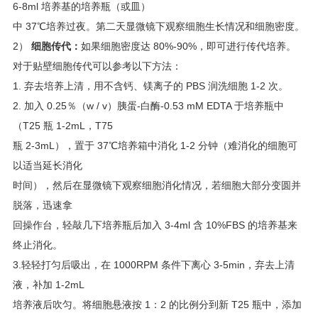
6-8ml 培养基的培养瓶（或皿）
中 37℃培养过夜。第二天显微镜下观察细胞生长情况和细胞密度。
2）
细胞传代：
如果细胞密度达 80%-90%，即可进行传代培养。
对于贴壁细胞传代可以参考以下方法：
1. 弃去培养上清，用不含钙、镁离子的 PBS 润洗细胞 1-2 次。
2. 加入 0.25％（w / v）胰蛋-白酶-0.53 mM EDTA 于培养瓶中
（T25 瓶 1-2mL，T75
瓶 2-3mL），置于 37℃培养箱中消化 1-2 分钟（难消化的细胞可
以适当延长消化
时间），然后在显微镜下观察细胞消化情况，若细胞大部分变圆并
脱落，迅速拿
回操作台，轻敲几下培养瓶后加入 3-4ml 含 10%FBS 的培养基来
终止消化。
3.轻轻打匀后吸出，在 1000RPM 条件下离心 3-5min，弃去上清
液，补加 1-2mL
培养液后吹匀。将细胞悬液按 1：2 的比例分到新 T25 瓶中，添加