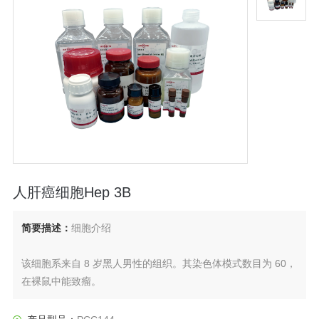
人肝癌细胞Hep 3B
简要描述：
细胞介绍
该细胞系来自 8 岁黑人男性的组织。其染色体模式数目为 60，
在裸鼠中能致瘤。
该细胞系含有乙型肝炎病毒基因组，需在 2 级生物安全防护下