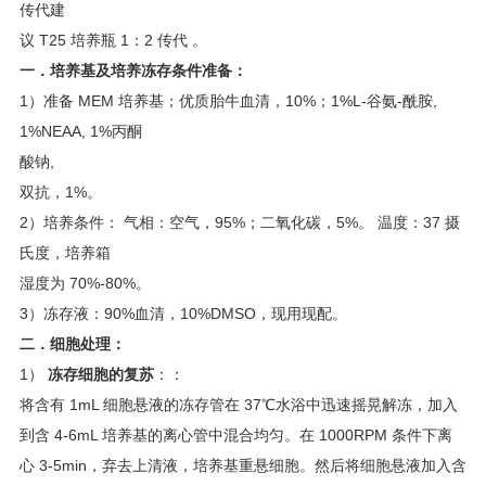
传代建
议 T25 培养瓶 1：2 传代 。
一．培养基及培养冻存条件准备：
1）准备 MEM 培养基；优质胎牛血清，10%；1%L-谷氨-酰胺,
1%NEAA, 1%丙酮
酸钠,
双抗，1%。
2）培养条件： 气相：空气，95%；二氧化碳，5%。 温度：37 摄
氏度，培养箱
湿度为 70%-80%。
3）冻存液：90%血清，10%DMSO，现用现配。
二．细胞处理：
1）
冻存细胞的复苏
：：
将含有 1mL 细胞悬液的冻存管在 37℃水浴中迅速摇晃解冻，加入
到含 4-6mL 培养基的离心管中混合均匀。在 1000RPM 条件下离
心 3-5min，弃去上清液，培养基重悬细胞。然后将细胞悬液加入含