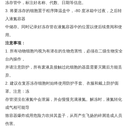
冻存管中，标注好名称、代数、日期等信息。
3. 将要冻存的细胞置于程序降温盒中，-80 度冰箱中过夜，之后转
入液氮容器
中储存。同时记录好冻存管在液氮容器中的位置以便后续查阅和使
用。
注意事项：
1. 所有动物细胞均视为有潜在的生物危害性，必须在二级生物安全
台内操作，
并请注意防护，所有废液及接触过此细胞的器皿需要灭菌后方能丢
弃。
2. 建议在复苏冻存细胞时始终使用防护手套、衣服和戴上防护面
罩。注意：冻
存管浸没在液氮中会泄漏，并会慢慢充满液氮。解冻时，液氮转化
成气相可能导
致容器爆炸或用危险力吹掉其盖子，从而产生飞扬的碎屑造成人员
伤害。