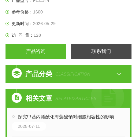
产品型号：
PCC144
操作。STR 结果如
参考价格：
1600
下：Amelogenin: X；CSF1PO: 8；D13S317: 12,14；
更新时间：
2026-05-29
D16S539: 10；D5S818: 13；D7S820:
访 问 量：
128
8,10；THO1: 6,7；TPOX: 9；vWA: 17
产品咨询
联系我们
产品分类
CLASSIFICATION
相关文章
RELATED ARTICLES
探究甲基丙烯酰化海藻酸钠对细胞相容性的影响
2025-07-11