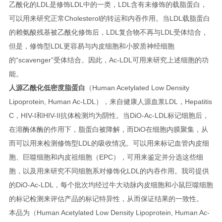
乙酰化的LDL是修饰LDL中的一类，LDL含有未修饰的载脂蛋白，
可以用来研究正常Cholesterol的转运和内吞作用。当LDL载脂蛋白
的赖氨酸残基被乙酰化修饰后，LDL复合物不再与LDL受体结合，
但是，修饰型LDL更容易与内皮细胞和小胶质神经细胞
的“scavenger”受体结合。因此，Ac-LDL可用来研究上述细胞的功
能。
人源乙酰化低密度脂蛋白
（Human Acetylated Low Density
Lipoprotein, Human Ac-LDL），来自健康人源血浆LDL，Hepatitis
C，HIV-I和HIV-II抗体检测均为阴性。当DiO-Ac-LDL标记细胞后，
在溶酶体酶的作用下，脂蛋白被降解，而DiO在细胞内膜聚集，从
而可以用来检测修饰型LDL的吸收情况。可以用来标记血管内皮细
胞、巨噬细胞和内皮祖细胞（EPC），可用来鉴定并分选这些细
胞，以及用来研究不同细胞系对修饰化LDL的内吞作用。我司提供
的DiO-Ac-LDL，每个批次均经过牛大动脉内皮细胞和小鼠巨噬细胞
的标记检测来评估产品的标记特异性，从而保证结果的一致性。
本品为（Human Acetylated Low Density Lipoprotein, Human Ac-