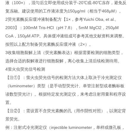
液（100×），混匀后立即使用或分装于-20℃或-80℃冻存，避免反
复冻融。建议使用的工作液浓度为150µg/ml（相当于468µM）。
2荧光素酶反应缓冲液制备配方【1×，参考Yuichi Oba, et al.,
2003】：100mM Tris-HCl（pH 7.8），5mM MgCl2，250µM
CoA，150µM ATP。具体缓冲液组成可参考其他文献资料来调整。
按照以上配方制备荧光素酶反应缓冲液（2×）。
3收集细胞裂解上清（荧光素酶表达）根据需要检测的细胞类型，
选择合适的裂解液进行细胞裂解，离心收集上清后续检测待用。
4萤火虫荧光信号检测
【注①】：萤火虫荧光信号的检测方法大体上取决于冷光测定仪
（luminometer）类型（是手动型荧光计、单管注射型或者酶标板
读数型荧光计）。根据特定发光测定仪，来考虑注射用量和程序设
置。
【注②】：需设置不含荧光素酶的孔（用作阴性对照），以测定背
景荧光。
例：注射式冷光测定仪（injectible luminometer，单样或微孔板，