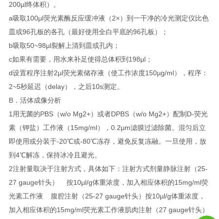
200µl终体积）。
a吸取100µl荧光素酶反应缓冲液（2×）到一干净的冷光测定仪比色
皿或96孔板的各孔（最好使用全白平底的96孔板）；
b吸取50~98µl裂解上清到皿或孔内；
c如果有需要，用水来补足使得总体积到198µl；
d设置程序注射2µl荧光素储存液（使工作浓度150µg/ml），程序：
2~5秒延迟（delay），之后10s测定。
B．活体成像分析
1用无菌的PBS（w/o Mg2+）或者DPBS（w/o Mg2+）配制D-荧光
素（钾盐）工作液（15mg/ml），0.2µm滤膜过滤除菌。混匀后立
即使用或分装于-20℃或-80℃冻存，避免反复冻融。一旦使用，放
到4℃解冻，保持冰冷且避光。
2注射量取决于注射方式，具体如下：注射方式剂量静脉注射（25-
27 gauge针头） 按10µl/g体重浓度，加入相应体积的15mg/ml荧
光素工作液 腹腔注射（25-27 gauge针头）按10µl/g体重浓度，
加入相应体积的15mg/ml荧光素工作液肌肉注射（27 gauge针头）