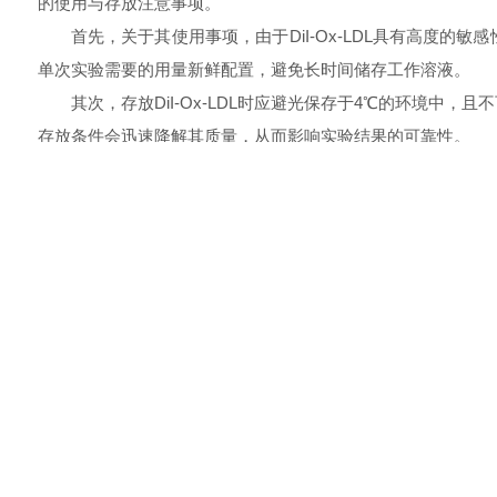
的使用与存放注意事项。
首先，关于其使用事项，由于DiI-Ox-LDL具有高度的敏
单次实验需要的用量新鲜配置，避免长时间储存工作溶液。
其次，存放DiI-Ox-LDL时应避光保存于4℃的环境中
存放条件会迅速降解其质量，从而影响实验结果的可靠性。
此外，在使用和存储
荧光标记氧化型低密度脂蛋白
时还需
在处理DiI-Ox-LDL之前，务必穿戴适当的实验室防护用
在使用过程中应避免泡沫的形成，因为泡沫可能损害脂蛋
若在实验中需要多次使用，建议分装保存，避免反复解冻和
荧光标记氧化型低密度脂蛋白是一个*但敏感的生物试剂，
复性。遵循上述指南将有助于实现这些目标，推动相关研究的