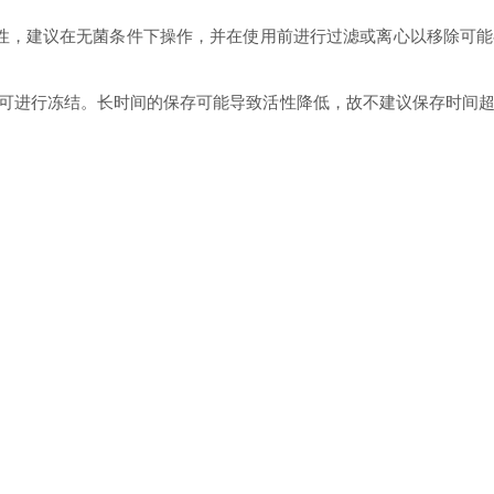
感性，建议在无菌条件下操作，并在使用前进行过滤或离心以移除可能
，且不可进行冻结。长时间的保存可能导致活性降低，故不建议保存时间
要注意以下几点：
品，如实验服和一次性手套，以确保安全和健康。
白的结构。
冷冻，以减少污染的风险和潜在的物质降解。
适用于深入探讨心血管及相关疾病的机理研究。正确的使用和存储方
进展。