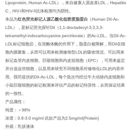
Lipoprotein, Human Ac-LDL），来自健康人源血浆LDL，Hepatitis
C，HIV-I和HIV-II抗体检测均为阴性。
本品为
红色荧光标记人源乙酰化低密度脂蛋白
（Human DiI-Ac-
LDL），是标记荧光探针DiI（1,1-dioctadecyl-3,3,3,3-
tetramethyl-indocarbocyanine perchlorate）的Ac-LDL。当DiI-Ac-
LDL标记细胞后，在溶酶体酶的作用下，脂蛋白被降解，而DiI在细
胞内膜聚集，从而可以用来检测修饰型LDL的吸收情况。可以用来
标记血管内皮细胞、巨噬细胞和内皮祖细胞（EPC），可用来鉴定
并分选这些细胞，以及用来研究不同细胞系对修饰化LDL的内吞作
用。我司提供的DiI-Ac-LDL，每个批次均经过牛大动脉内皮细胞和
小鼠巨噬细胞的标记检测来评估产品的标记特异性，从而保证结果
的一致性。
产品属性
：
纯度：＞98%
浓度：0.8-3.0 mg/ml 此款产品为2.5mg/ml(Protein)
外观：乳状液体