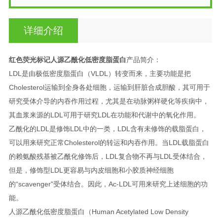
详细介绍
红色荧光标记人源乙酰化低密度脂蛋白
产品简介：
LDL是由极低密度脂蛋白（VLDL）转变而来，主要功能是把
Cholesterol运输到全身各处细胞，运输到肝脏合成胆酸，其可用于
研究受体介导的内吞作用过程，尤其是在动脉粥样硬化等疾病中，
其血浆来源的LDL可用于研究LDL在功能和代谢中的氧化作用。
乙酰化的LDL是修饰LDL中的一类，LDL含有未修饰的载脂蛋白，
可以用来研究正常Cholesterol的转运和内吞作用。当LDL载脂蛋白
的赖氨酸残基被乙酰化修饰后，LDL复合物不再与LDL受体结合，
但是，修饰型LDL更容易与内皮细胞和小胶质神经细胞
的“scavenger"受体结合。因此，Ac-LDL可用来研究上述细胞的功
能。
人源乙酰化低密度脂蛋白（Human Acetylated Low Density