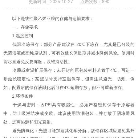
更新时间：2025-10-27 点击次数：890
以下是线性聚乙烯亚胺的存储与运输要求：
一、存储要求
1.温度控制
低温冷冻保存：部分产品建议在-20℃下冻存，尤其是已分装的
无菌溶液或高纯度试剂，可有效延长保质期并减少降解风险。使用时
需尽量避免反复冻融，以维持活性。
冷藏或室温扩展保存：未开封的原包装材料若置于4℃，可进一
步延长稳定性；某些型号支持室温保存，但需注意避光、防潮。例
如，配置后的储存液融化后可在4℃短期存放，但不可重新冻存。
2.环境条件
干燥与密封：因PEI具有吸湿性，必须严格密封保存于原容器
中，防止吸潮结块或变质。建议使用防潮包装，并存放于阴凉通风
处，远离热源和阳光直射。
避光防氧化：光照可能加速其化学分解，故储存区域应避免紫外