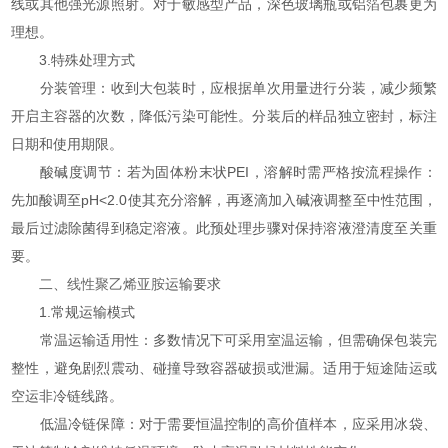
线或其他强光源照射。对于敏感型产品，深色玻璃瓶或铝箔包裹更为
理想。
3.特殊处理方式
分装管理：收到大包装时，应根据单次用量进行分装，减少频繁
开启主容器的次数，降低污染可能性。分装后的样品独立密封，标注
日期和使用期限。
酸碱度调节：若为固体粉末状PEI，溶解时需严格按流程操作：
先加酸调至pH<2.0使其充分溶解，再逐滴加入碱液调整至中性范围，
最后过滤除菌得到稳定溶液。此预处理步骤对保持溶液澄清度至关重
要。
二、
线性聚乙烯亚胺
运输要求
1.常规运输模式
常温运输适用性：多数情况下可采用室温运输，但需确保包装完
整性，避免剧烈震动、碰撞导致容器破损或泄漏。适用于短途陆运或
空运非冷链线路。
低温冷链保障：对于需要恒温控制的高价值样本，应采用冰袋、