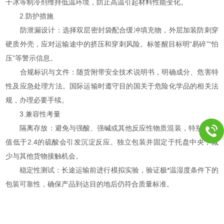
干冰等制冷剂维持低温环境，防止高温引起材料性能变化。
2.防护措施
防泄漏设计：选择双层密封袋配合缓冲填充物，外层加装防刺穿
硬质外壳，应对运输途中的挤压和穿刺风险。标签醒目标明“易碎”“怕
压”等警示信息。
合规标识与文件：随货附带安全技术说明书，明确成分、危害特
性及应急处理方法。国际运输时遵守目的国关于危险化学品的相关法
规，办理必要手续。
3.兼容性考量
隔离存放：避免与强酸、强碱或其他反应性物质混装，特别是pH
值低于2.4的硫酸会引发沉淀反应。独立包装并固定于托盘中央，减
少与其他货物接触机会。
稳定性测试：长途运输前进行模拟实验，验证极*温湿度条件下的
包装可靠性，确保产品到达目的地后仍符合质量标准。